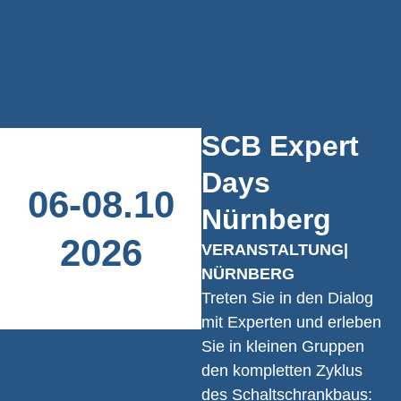
SCB Expert
Days
06
-
08
.
10
Nürnberg
2026
VERANSTALTUNG
|
NÜRNBERG
Treten Sie in den Dialog
mit Experten und erleben
Sie in kleinen Gruppen
den kompletten Zyklus
des Schaltschrankbaus: