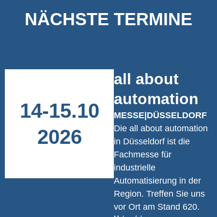
NÄCHSTE TERMINE
all about
automation
14
-
15
.
10
MESSE
|
DÜSSELDORF
Die all about automation
2026
in Düsseldorf ist die
Fachmesse für
industrielle
Automatisierung in der
Region. Treffen Sie uns
vor Ort am Stand 620.