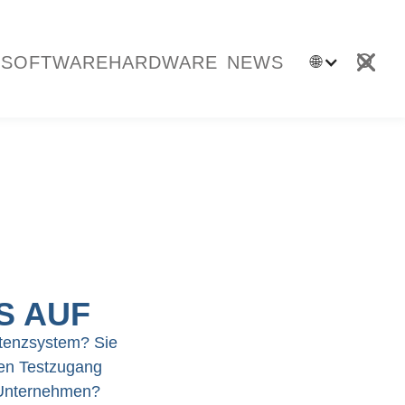
SOFTWARE
HARDWARE
NEWS
🌐
S AUF
tenzsystem? Sie
nen Testzugang
m Unternehmen?