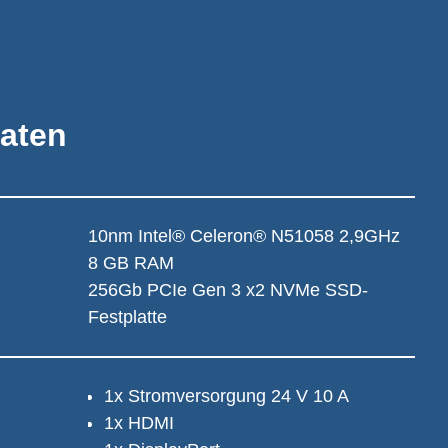
aten
10nm Intel® Celeron® N51058 2,9GHz
8 GB RAM
256Gb PCIe Gen 3 x2 NVMe SSD-
Festplatte
1x Stromversorgung 24 V 10 A
1x HDMI