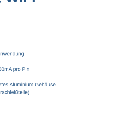
-Anwendung

00mA pro Pin

etes Aluminium Gehäuse

schleißteile)
