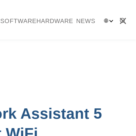
SOFTWARE
HARDWARE
NEWS
🌐
rk Assistant 5
t WiFi